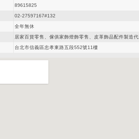
89615825
02-2
7
5
9
7167#132
全年無休
居家百貨零售、傢俱家飾燈飾零售、皮革飾品配件製造代
台北市信義區忠孝東路五段552號11樓