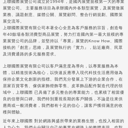
上聯國際展覽公司成立於1994年，是國內展覽規模第一大的專業
展覽公司。 主要服務項目為承辦國內外各類型展覽，及展覽徵展
業務、議題創意、媒體公關、展覽顧問、整合行銷規劃、國際策
展交流等。
上聯國際展覽有限公司本著全心全意為客戶服務的宗旨，創造每
年40餘場各類消費型商品展覽，努力打造國內第一最大規模的專
業展覽公司的品牌，並堅持以『專業』展覽的Know How、國際
接軌的『創意』思維，及展覽執行的『實力』，貼近廠商、民眾
及消費通路的多元服務需求。
上聯國際展覽有限公司以客戶滿意度為導向，以專業服務為本
體，以精進技術為核心，以快速反應導入現代科技生活應用做為
保持企業文化創新的指標。我們充分發展上下游的企業合作，在
居家百貨零售、傢俱家飾燈飾零售、皮革飾品配件製造代理的領
域中，上聯國際 已具備了多元整合的專業能力，也累積了相當優
良的信譽與口碑。我們特別重視長期的客戶關係，不論是往來供
應商或一般消費者，我們都有十足的信心，讓客戶獲得滿意的收
穫與體驗。
近年來上聯國際 對於網路興盛所帶來的業務生態，也投入相當的
人力心力。我們十分關注自己的事業在網路上的整體表現。也對