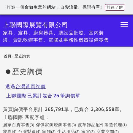
打造一個會做生意的網站，自帶流量、保證有單!
前往了解
上聯國際展覽有限公司
家具、寢具、廚房器具、裝設品批發、室內裝
潢、資訊軟體零售、電腦及事務性機器設備零售
首頁
/
歷史詢價
歷史詢價
透過
台灣黃頁詢價
上聯國際
已累計媒合
25
筆詢價單
黃頁詢價平台累計
365,791
單，已媒合
3,306,559
單。
上聯國際
匹配字組：
居家百貨零售
傢俱家飾燈飾零售
皮革飾品配件製造代理
(3)
(3)
(1)
寢具
台灣製造
家飾
生活用品
家電
商業空間
(4)
(4)
(3)
(3)
(3)
(2)