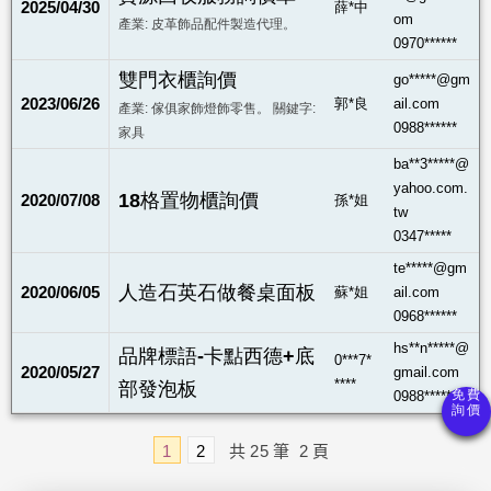
2025/04/30
薛*中
om
產業: 皮革飾品配件製造代理。
0970******
雙門衣櫃詢價
go*****@gm
2023/06/26
郭*良
ail.com
產業: 傢俱家飾燈飾零售。 關鍵字:
0988******
家具
ba**3*****@
yahoo.com.
18格置物櫃詢價
2020/07/08
孫*姐
tw
0347*****
te*****@gm
人造石英石做餐桌面板
2020/06/05
蘇*姐
ail.com
0968******
hs**n*****@
品牌標語-卡點西德+底
0***7*
2020/05/27
gmail.com
****
部發泡板
0988******
1
2
共
25
筆
2
頁