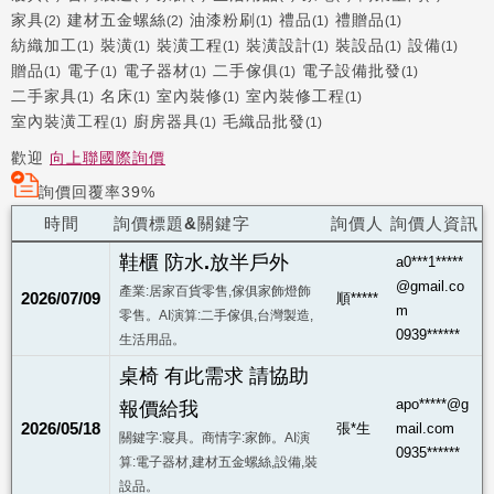
家具
建材五金螺絲
油漆粉刷
禮品
禮贈品
(2)
(2)
(1)
(1)
(1)
紡織加工
裝潢
裝潢工程
裝潢設計
裝設品
設備
(1)
(1)
(1)
(1)
(1)
(1)
贈品
電子
電子器材
二手傢俱
電子設備批發
(1)
(1)
(1)
(1)
(1)
二手家具
名床
室內裝修
室內裝修工程
(1)
(1)
(1)
(1)
室內裝潢工程
廚房器具
毛織品批發
(1)
(1)
(1)
歡迎
向上聯國際詢價
詢價回覆率39%
時間
詢價標題&關鍵字
詢價人
詢價人資訊
鞋櫃 防水.放半戶外
a0***1*****
@gmail.co
產業:居家百貨零售,傢俱家飾燈飾
2026/07/09
順*****
m
零售。AI演算:二手傢俱,台灣製造,
0939******
生活用品。
桌椅 有此需求 請協助
apo*****@g
報價給我
2026/05/18
張*生
mail.com
關鍵字:寢具。商情字:家飾。AI演
0935******
算:電子器材,建材五金螺絲,設備,裝
設品。