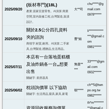
chu*****@g
(板材專門)(18L)
2025/09/20
大**司
mail.com
產業:居家百貨零售。AI演算:商業
0978******
空間,室內裝修工程,台灣製造,裝潢
設計。
關於2.5公分四孔資料
li************
***@gmail.c
夾的諮詢
2025/09/10
曹*姐
om
商情字:材質,耐用。AI演算:二手家
0981******
具,台灣製造,禮贈品,生活用品。
本店有一台落地蛋糕櫃
33*****@gm
及油炸鍋各一台,,想要
無盡**
2025/07/11
ail.com
***
出售
0932******
關鍵字: 廚房器具
ch**5@twn
枕頭詢價單 以下協助
2025/06/02
朝*****
po.org.tw
關鍵字: 生活用品,寢具,家具,家電
0982******
th*m********
資源回收服務詢價單
**@gmail.c