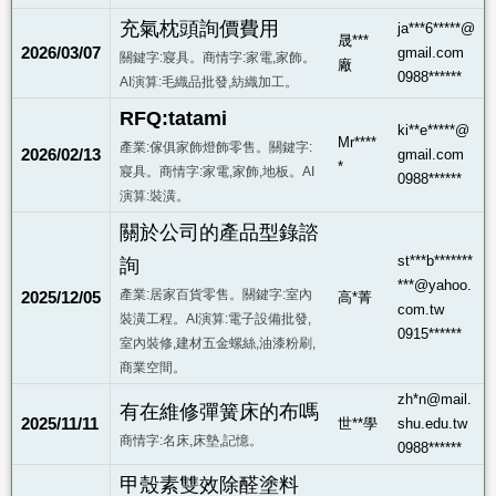
充氣枕頭詢價費用
ja***6*****@
晟***
2026/03/07
gmail.com
關鍵字:寢具。商情字:家電,家飾。
廠
0988******
AI演算:毛織品批發,紡織加工。
RFQ:tatami
ki**e*****@
Mr****
產業:傢俱家飾燈飾零售。關鍵字:
2026/02/13
gmail.com
*
寢具。商情字:家電,家飾,地板。AI
0988******
演算:裝潢。
關於公司的產品型錄諮
st***b*******
詢
***@yahoo.
產業:居家百貨零售。關鍵字:室內
2025/12/05
高*菁
com.tw
裝潢工程。AI演算:電子設備批發,
0915******
室內裝修,建材五金螺絲,油漆粉刷,
商業空間。
zh*n@mail.
有在維修彈簧床的布嗎
2025/11/11
世**學
shu.edu.tw
商情字:名床,床墊,記憶。
0988******
甲殼素雙效除醛塗料