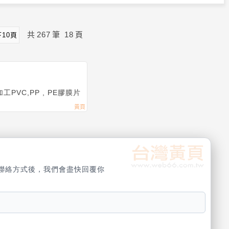
共
267
筆
18
頁
下10頁
VC,PP , PE膠膜片
聯絡方式後，我們會盡快回覆你