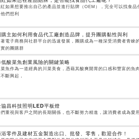
網紅如果想在產品貼牌，是否能找食品代工廠呢？
網紅如果想要推出自己的產品並進行貼牌（OEM），完全可以找食品
果他們想利
團購主如何利用食品代工廠創造品牌，提升團購黏性與利
隨著電子商務與社群平台的迅速發展，團購成為一種深受消費者青睞
忠實的團購群
降低酸菜魚創業風險的關鍵策略
酸菜魚作為一道經典的川菜美食，憑藉其酸爽開胃的口感和豐富的魚
廳不斷興起，
金協昌科技照明LED平板燈
我們重視與客戶之間的長期關係，也不斷努力精進，讓消費者成為愛
衛浴零件及建材五金製造出口、批發、零售，歡迎合作！