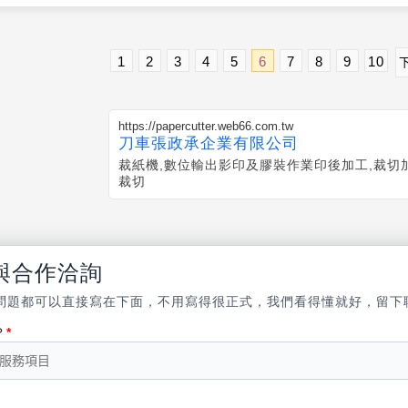
1
2
3
4
5
6
7
8
9
10
https://papercutter.web66.com.tw
刀車張政承企業有限公司
裁紙機,數位輸出影印及膠裝作業印後加工,裁切加工P
裁切
與合作洽詢
問題都可以直接寫在下面，不用寫得很正式，我們看得懂就好，留下
？