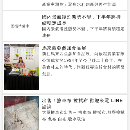
產業主題館」聚焦水利創新與再生能源
國內景氣復甦態勢不變，下半年將持
續穩定成長
圖檔準備中...
國內景氣復甦態勢不變，下半年將持續穩定
成長
馬來西亞參加食品展
前往馬來西亞參加食品展。尚毅程實業有限
公司成立於1994年至今已經二十多年。在
美食林立的時代，尚毅程專注於食材的研發
創新。
出售！擦車布-擦拭布 歡迎來電-LINE
諮詢
大量擦車布出售～ 擦車布.擦拭布.無塵擦拭
布.色布.白布.吸水吸油