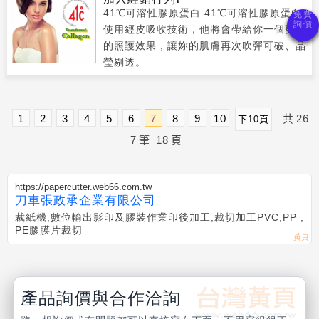
41℃可溶性膠原蛋白 41℃可溶性膠原蛋白
使用經皮吸收技術，他將會帶給你一個更好
的照護效果，讓妳的肌膚再次吹彈可破、晶
瑩剔透。
1
2
3
4
5
6
7
8
9
10
共
26
下10頁
7
筆
18
頁
https://papercutter.web66.com.tw
刀車張政承企業有限公司
裁紙機,數位輸出影印及膠裝作業印後加工,裁切加工PVC,PP ,
PE膠膜片裁切
產品詢價與合作洽詢