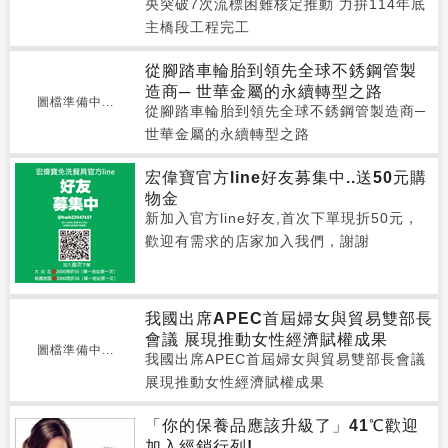
央突破7次流標困難核定推動 力拚114年底
主橋段工程完工
從腳踏車輪胎到領先全球不銹鋼管製
造商─ 世華金屬的永續轉型之路
圖檔準備中...
從腳踏車輪胎到領先全球不銹鋼管製造商─
世華金屬的永續轉型之路
宏偉寶官方line好友募集中..送50元購
物金
新加入官方line好友,首次下單現折50元，
歡迎有需求的店家加入我們，謝謝
我國出席APEC首屆婦女與貿易雙部長
會議 展現推動女性經濟賦權成果
圖檔準備中...
我國出席APEC首屆婦女與貿易雙部長會議
展現推動女性經濟賦權成果
「你的保養品應該升級了」41℃歡迎
加入經銷行列!