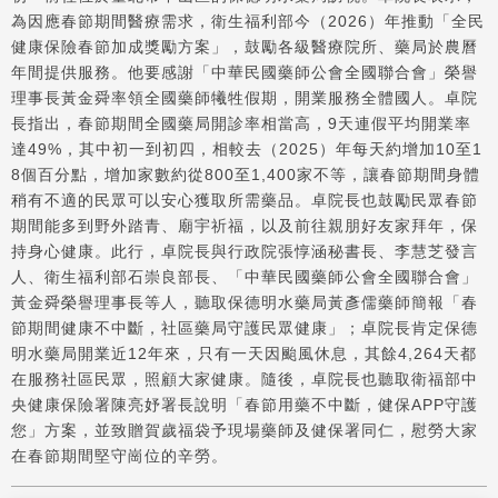
為因應春節期間醫療需求，衛生福利部今（2026）年推動「全民
健康保險春節加成獎勵方案」，鼓勵各級醫療院所、藥局於農曆
年間提供服務。他要感謝「中華民國藥師公會全國聯合會」榮譽
理事長黃金舜率領全國藥師犧牲假期，開業服務全體國人。卓院
長指出，春節期間全國藥局開診率相當高，9天連假平均開業率
達49%，其中初一到初四，相較去（2025）年每天約增加10至1
8個百分點，增加家數約從800至1,400家不等，讓春節期間身體
稍有不適的民眾可以安心獲取所需藥品。卓院長也鼓勵民眾春節
期間能多到野外踏青、廟宇祈福，以及前往親朋好友家拜年，保
持身心健康。此行，卓院長與行政院張惇涵秘書長、李慧芝發言
人、衛生福利部石崇良部長、「中華民國藥師公會全國聯合會」
黃金舜榮譽理事長等人，聽取保德明水藥局黃彥儒藥師簡報「春
節期間健康不中斷，社區藥局守護民眾健康」；卓院長肯定保德
明水藥局開業近12年來，只有一天因颱風休息，其餘4,264天都
在服務社區民眾，照顧大家健康。隨後，卓院長也聽取衛福部中
央健康保險署陳亮妤署長說明「春節用藥不中斷，健保APP守護
您」方案，並致贈賀歲福袋予現場藥師及健保署同仁，慰勞大家
在春節期間堅守崗位的辛勞。