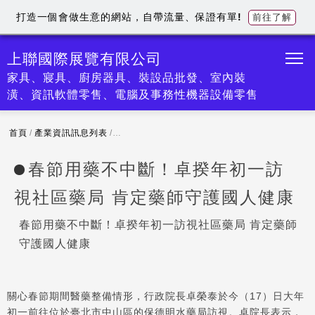
打造一個會做生意的網站，自帶流量、保證有單!
前往了解
上聯國際展覽有限公司
家具、寢具、廚房器具、裝設品批發、室內裝
潢、資訊軟體零售、電腦及事務性機器設備零售
首頁
/
產業資訊訊息列表
/
春節用藥不中斷！卓揆年初一訪視社區藥局 肯定
春節用藥不中斷！卓揆年初一訪
視社區藥局 肯定藥師守護國人健康
春節用藥不中斷！卓揆年初一訪視社區藥局 肯定藥師
守護國人健康
關心春節期間醫藥整備情形，行政院長卓榮泰於今（17）日大年
初一前往位於臺北市中山區的保德明水藥局訪視。卓院長表示，