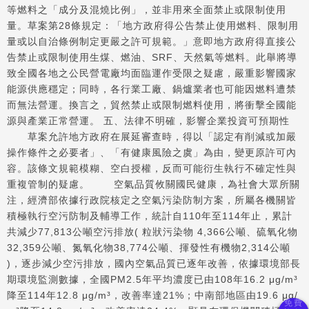
等燃料之「成分及混燒比例」，並非用來全面禁止或限制使用
量。草案第28條規定：「地方政府得公告禁止使用燃料、限制用
量或以自治條例制定更嚴之許可規範。」意即地方政府得直接公
告禁止或限制使用生煤、燃油、SRF、天然氣等燃料。此舉將導
致全國各地之公民營電廠均面臨運作受限之疑慮，嚴重影響國家
能源供應穩定；同時，各行業工廠、鍋爐業者也可能因燃料遭禁
而無法營運。換言之，貿然禁止或限制燃料使用，將衝擊全國能
源與產業正常營運。 五、法律不明確，影響企業投資可預期性
草案允許地方政府在展延審查時，得以「認定有削減或加嚴
操作條件之必要者」、「有健康風險之虞」為由，變更原許可內
容。該條文規範模糊、空白授權，反而可能衍生執行不確定性與
重複管制的疑慮。 空氣品質攸關國民健康，為社會大眾所關
注，經濟部依據行政院核定之空氣污染防制方案，所屬各機關皆
積極執行空污防制及輔導工作，統計自110年至114年止，累計
共減少77,813公噸空污排放( 粒狀污染物 4,366公噸、硫氧化物
32,359公噸、氮氧化物38,774公噸、揮發性有機物2,314公噸
)，逐步減少空污排放，國內空氣品質已逐年改善，依據環境部長
期環境監測數據，全國PM2.5年平均濃度已由108年16.2 μg/m³
降至114年12.8 μg/m³，改善率達21%；中南部地區由19.6 μg/