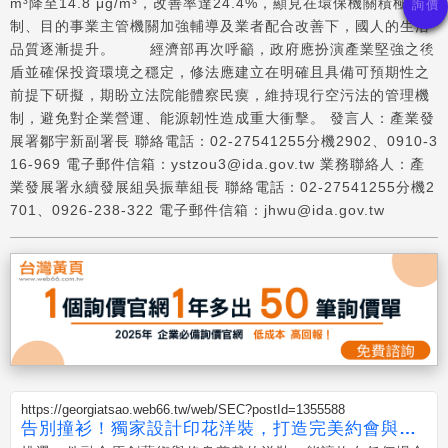
m³降至14.8 μg/m³，改善率達24.4%，顯見在環保機關積極管
制、目的事業主管機關加強輔導及業者配合改善下，國人的生活
品質逐漸提升。 經濟部再次呼籲，政府應扮演產業堅強之後
盾並確保投資環境之穩定，修法應建立在明確且具備可預期性之
前提下研擬，期盼立法院能體察民瘼，維持現行空污法的管理機
制，避免對企業營運、能源韌性造成重大衝擊。 發言人：產業發
展署鄒宇新副署長 聯絡電話：02-27541255分機2902、0910-3
16-969 電子郵件信箱：ystzou3@ida.gov.tw 業務聯絡人：產
業發展署永續發展組吳振華組長 聯絡電話：02-27541255分機2
701、0926-238-322 電子郵件信箱：jhwu@ida.gov.tw
https://georgiatsao.web66.tw/web/SEC?postId=1355588
告別撞衫！獨家設計印花洋裝，打造完美約會與婚