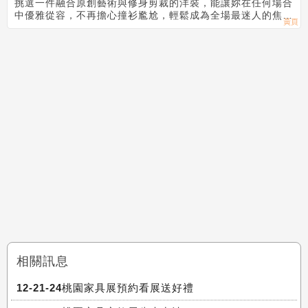
禮穿搭
挑選一件融合原創藝術與修身剪裁的洋裝，能讓妳在任何場合
中優雅從容，不再擔心撞衫尷尬，輕鬆成為全場最迷人的焦
點。
相關訊息
12-21-24桃園家具展預約看展送好禮