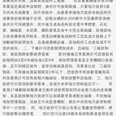
成審查即失效，讓產業面臨停工風險 民眾黨黨團版本第30條
草案規定展延申請期間，操作許可效期期滿，只要地方政府2個
月內未完成審查，則不得操作，由產業承擔地方政府未能及時完
成審查的後果極不合理。綜觀全國約8,000家中大型廠商皆倚賴
操作許可持續運作，其中逾五成為高科技光電半導體業、石化
業、鋼鐵業、水泥業、國防產業及各中大型企業鍋爐，若僅因地
方政府審查程序較長，便逕自轉變為強制停工恐造成大規模上下
游斷鏈與經濟損失，且連續運轉設備，若強制停工也會造成不可
逆的損失。 二、下修許可證效期增加成本、且縮短「三級防制
區」展延期限衝擊經濟發展 第30條修正草案將許可證展延有
效期間由3至5年縮短為2至5年，增加營運業者及主管機關行政負
擔，且不利穩定操作，違背信賴保護原則。另業者位於「三級防
制區」可再修短展延期限至2年以下，恐使西半部多數電廠與高
科技產業許可證有效期大幅縮短，增加頻繁申請負擔。 三、地方
政府可片面強制要求業者，造成中央和地方管制規定不一 草
案第27條刪除鼓勵業者主動申請新舊製程同步改善污染的友善機
制，且直接授權地方政府可以加碼要求業者配合減量，不但無端
增加營運風險，且缺乏中央監督機制，易生中央與地方政管制標
準不一之情形。 四、地方政府可片面公告禁止電廠使用燃料，將
可能衝擊全國用電 現行空污法第28條本為管制業者使用生煤