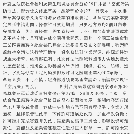
針對立法院社會福利及衛生環境委員會擬於29日排審「空氣污染
防制法」部分條文修正草案，經濟部於今(27）日表示，本次排
審草案修改涉及所有能源及產業的排放規定，甚至有提案版本規
定展延申請期間，操作許可效期期滿，只要地方政府2個月內未
完成審查，則不得操作，需要直接停工，不但增加產業營運成本
及不確定性，且可能造成全國供電問題。因此，全國工業總會和
工業區廠商聯合總會都已拜會立法委員及發布公開聲明，強烈呼
籲維持空污法現行管理機制，避免修法對企業營運、能源韌性造
成重大衝擊。經濟部強調，此次修法恐削減我國電力供應及產業
供應鏈韌性，預將全面影響國內半導體、鋼鐵、石化、紡織、造
紙、水泥等領有固定污染源排放許可之關鍵產業8,000家廠商，
牽連甚廣，不可不慎，經濟部必須要為產業請命，籲請維持現行
「空污法」制度。 針對台灣民眾黨黨團提案修正第30
條草案及羅廷瑋委員提案修正第27條、28條及30條，全國工業
總會和工廠聯合總會已於日前發布新聞稿表示，相關內容逕行賦
予地方更多裁量權，造成中央和地方恐不同管理標準，企業無所
適從，且降低管理效率；下修許可證展延效期，加重行政負擔；
許可證未完成審查即失效，讓產業面臨停工風險，影響投資可預
期性，對能源及產業營運穩定性造成巨大衝擊：一、許可證未完