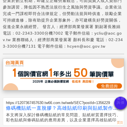
企業於創立初期，即建立正確勞雇觀念，可由負責人或人資部門
參加講習，降低因不熟悉法規衍生之風險與勞資爭議。企業依法
完成一門課程即符合法律規定，但勞動法規與時俱進，鼓勵企業
可持續進修，除有助提升企業形象外，亦可建構良好勞資關係，
促進企業永續經營。 發言人：經濟部商業發展署 劉副署長雅娟
電話：02-2343-3300分機7002 電子郵件信箱：ycliu@aoc.go
v.tw 業務聯絡人：經濟部商業發展署 顏科長和慶 電話：02-234
3-3300分機7131 電子郵件信箱：hcyen@aoc.gov.tw
https://1207367457630.tw66.com.tw/web/SEC?postId=1356229
條碼機貼紙一直脫膠？高雄貼紙印刷與貼紙製作完
整解析
本文將深入探討條碼機貼紙的常見問題、貼紙材質選擇技巧、
彩色貼紙與條碼貼紙的應用差異，以及企業選擇高雄貼紙印刷
服務時的重要考量