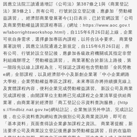
因應立法院三讀通過增訂《公司法》第387條之1與《商業登記
法》第9條之1，所有公司、行號於設立登記後，應參加「勞動權
益講習」。經濟部商業發展署今(1)日表示，已於官網設置「公司
及商業勞動權益講習課程專區」(網址：https://www.aoc.gov.t
w/laborrightsworkshop.html)，自115年6月26日起上線，企業
可依自身需求，選擇參加專區內課程，以符合法令要求。 商業發
展署說明，因應立法院通過之新規定，自115年6月26日起，所
有公司、行號於設立登記後，應參加各級政府機關或其指定非營
利組織辦理之「勞動權益講習」。商業署配合於新法上路後，第
一階段先以線上課程為主，可採認之課程包含勞動部「全民勞教
e網」全部課程，以及經濟部中小及新創企業署「中小企業網路
大學校」企業勞動權益專區之課程。未來專區亦將持續擴充線上
及實體課程內容，便利企業完成勞動權益講習。 新設公司及商業
完成課程後，由開課單位主動將已完成課程之企業清單提供給商
業署，由商業署於經濟部「商工登記公示資料查詢服務」(http
s://findbiz.nat.gov.tw)網站註記，企業無須另外申請。完成註記
後，在公示資料查詢網站查詢個別公司及商業資訊時，即可在
「基本資料」頁面查得該企業參加課程之資訊。 商業署提醒，新
法要求公司及商業設立登記後應參加勞動權益講習，目的在協助