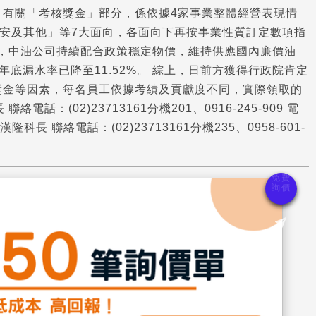
 有關「考核獎金」部分，係依據4家事業整體經營表現情
安及其他」等7大面向，各面向下再按事業性質訂定數項指
鉅，中油公司持續配合政策穩定物價，維持供應國內廉價油
底漏水率已降至11.52%。 綜上，日前方獲得行政院肯定
獎金等因素，每名員工依據考績及貢獻度不同，實際領取的
(02)23713161分機201、0916-245-909 電
科長 聯絡電話：(02)23713161分機235、0958-601-