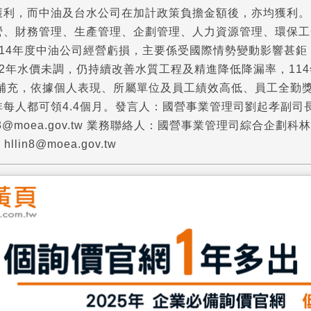
獲利，而中油及台水公司在加計政策負擔金額後，亦均獲利。
營、財務管理、生產管理、企劃管理、人力資源管理、環保工
114年度中油公司經營虧損，主要係受國際情勢變動影響甚
2年水價未調，仍持續改善水質工程及精進降低降漏率，114年
司補充，依據個人表現、所屬單位及員工績效高低、員工全勤
人都可領4.4個月。發言人：國營事業管理司劉起孝副司長 聯絡電話：
3@moea.gov.tw 業務聯絡人：國營事業管理司綜合企劃科林漢隆
lin8@moea.gov.tw